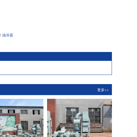
：
油冷器
更多>>